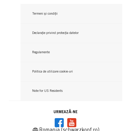
Termeni și condiții
GLISS
Declarație privind protecția datelor
GLISS
Balsam Colour Perfector
Balsam express de reparare
Regulamente
...
...
Politica de utilizare cookie-uri
Note for US Residents
URMEAZĂ-NE
Romania (schwarzkopf.ro)