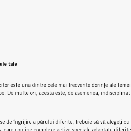
ile tale
itor este una dintre cele mai frecvente dorințe ale femeil
pe. De multe ori, acesta este, de asemenea, indisciplinat 
 de îngrijire a părului diferite, trebuie să vă alegeți cu 
 care conține complexe active speciale adaptate diferitel