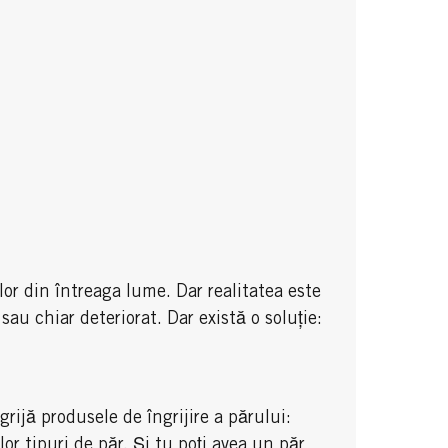
or din întreaga lume. Dar realitatea este
sau chiar deteriorat. Dar există o soluție:
grijă produsele de îngrijire a părului:
or tipuri de păr. Și tu poți avea un păr