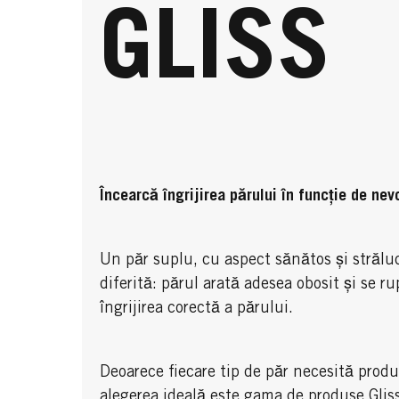
GLISS
Încearcă îngrijirea părului în funcție de nevo
Un păr suplu, cu aspect sănătos și străluc
diferită: părul arată adesea obosit și se ru
îngrijirea corectă a părului.
Deoarece fiecare tip de păr necesită produse
alegerea ideală este gama de produse Gliss,