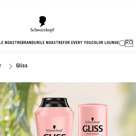
RO
LE NOASTRE
BRANDURILE NOASTRE
FOR EVERY YOU
COLOR LOUNGE
r
Gliss