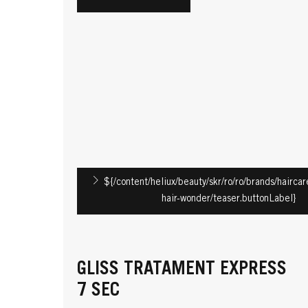
${/content/heliux/beauty/skr/ro/ro/brands/haircare
hair-wonder/teaser.buttonLabel}
GLISS TRATAMENT EXPRESS
7 SEC