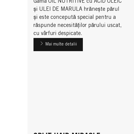
Gama OIL NUTRITIVE cu ACID OLEIC
și ULEI DE MARULA hrănește părul
și este concepută special pentru a
răspunde necesităților părului uscat,
cu vârfuri despicate.
Mai multe detalii