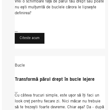
Vrei o schimbare față de părul tău drept sau poate
nu ești mulțumtă de buclele cărora le lipsește
definirea?
...
Citeste acum
Bucle
Transformă părul drept în bucle lejere
...
Cu câteva trucuri simple, este ușor să îți faci un
look creț pentru fiecare zi. Nici măcar nu trebuie
să te trezești foarte devreme. Chiar așa? Da - după