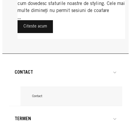
cum dovedesc sfaturile noastre de styling. Cele mai
multe dimineți nu permit sesiuni de coafare
excesive. Păr creț și efort minim? Nicio problemă
...
cu aceste trucuri simple:
Citeste acum
CONTACT
Contact
TERMEN