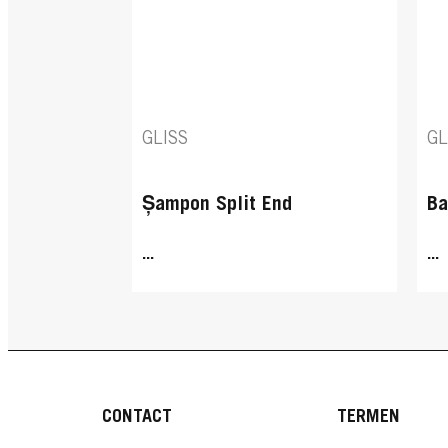
GLISS
GL
Șampon Split End
Ba
...
...
CONTACT
TERMEN