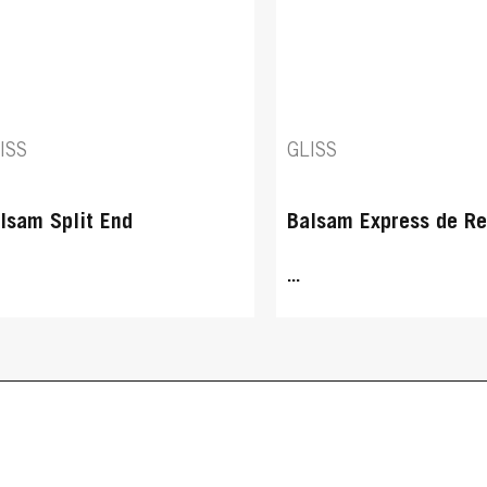
ISS
GLISS
lsam Split End
Balsam Express de Re
...