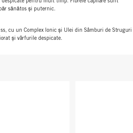
le despicate pentru mult timp. Fibrele capilare sunt
păr sănătos și puternic.
iss, cu un Complex Ionic și Ulei din Sâmburi de Struguri
orat și vârfurile despicate.