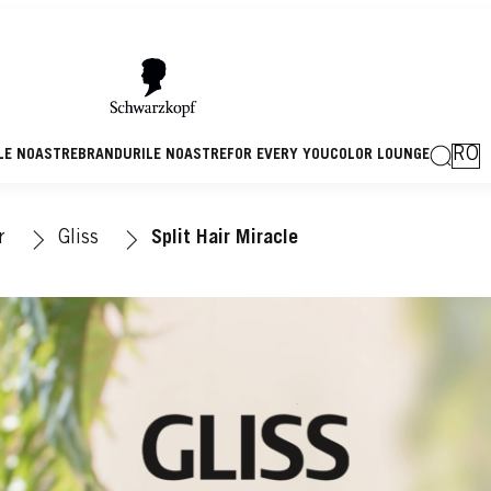
RO
LE NOASTRE
BRANDURILE NOASTRE
FOR EVERY YOU
COLOR LOUNGE
r
Gliss
Split Hair Miracle