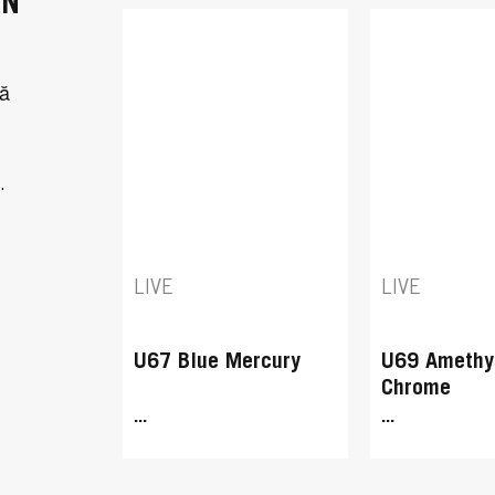
AN
că
.
LIVE
LIVE
U67 Blue Mercury
U69 Amethy
Chrome
...
...