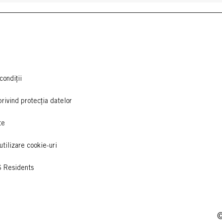
condiții
privind protecția datelor
te
utilizare cookie-uri
S Residents
©