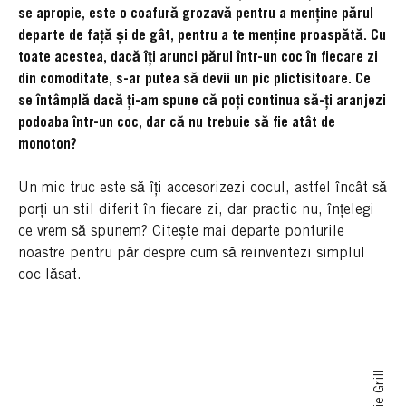
se apropie, este o coafură grozavă pentru a menține părul
departe de față și de gât, pentru a te menține proaspătă. Cu
toate acestea, dacă îți arunci părul într-un coc în fiecare zi
din comoditate, s-ar putea să devii un pic plictisitoare. Ce
se întâmplă dacă ți-am spune că poți continua să-ți aranjezi
podoaba într-un coc, dar că nu trebuie să fie atât de
monoton?
Un mic truc este să îți accesorizezi cocul, astfel încât să
porți un stil diferit în fiecare zi, dar practic nu, înțelegi
ce vrem să spunem? Citește mai departe ponturile
noastre pentru păr despre cum să reinventezi simplul
coc lăsat.