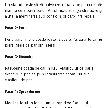
Un sfat util este să vă pulverizezi fixativ pe peria de păr
înainte de a peria părul. Acest lucru adaugă strălucire și
ajută la menținerea sub control a oricăror fire rebele.
Pasul 2: Perie
Perie părul într-o coadă joasă la ceafă. Asigură-te că nu
pierzi firele de păr din lateral.
Pasul 3: Răsucire
Răsucește coada de cal în jurul elasticului de păr și
fixeaz-o în poziție prin înfășurarea capătului sub
elasticul de păr.
Pasul 4: Spray din nou
Menține totul în loc cu un jet rapid de fixativ. Îți