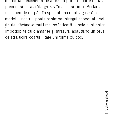
modalitate excelentă de a păstra părul departe de față,
precum și de a arăta grozav în același timp. Purtarea
unei bentițe de păr, în special una relativ groasă ca
modelul nostru, poate schimba întregul aspect al unei
ținute, făcând-o mult mai sofisticată. Unele sunt chiar
împodobite cu diamante și strasuri, adăugând un plus
de strălucire coafurii tale uniforme cu coc.
© Schwarzkopf