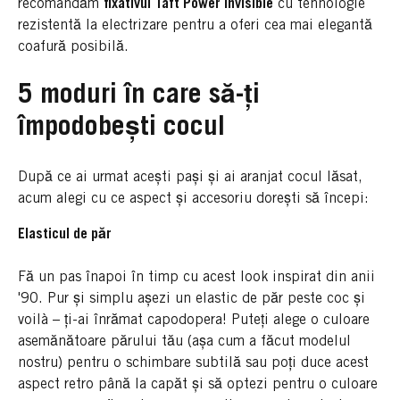
recomandăm
fixativul Taft Power Invisible
cu tehnologie
rezistentă la electrizare pentru a oferi cea mai elegantă
coafură posibilă.
5 moduri în care să-ți
împodobești cocul
După ce ai urmat acești pași și ai aranjat cocul lăsat,
acum alegi cu ce aspect și accesoriu dorești să începi:
Elasticul de păr
Fă un pas înapoi în timp cu acest look inspirat din anii
'90. Pur și simplu așezi un elastic de păr peste coc și
voilà – ți-ai înrămat capodopera! Puteți alege o culoare
asemănătoare părului tău (așa cum a făcut modelul
nostru) pentru o schimbare subtilă sau poți duce acest
aspect retro până la capăt și să optezi pentru o culoare