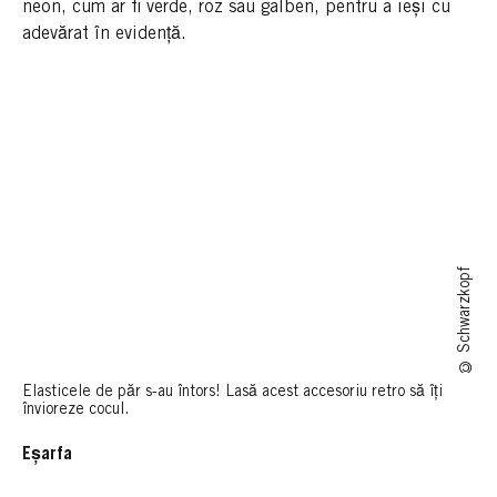
neon, cum ar fi verde, roz sau galben, pentru a ieși cu
adevărat în evidență.
© Schwarzkopf
Elasticele de păr s-au întors! Lasă acest accesoriu retro să îți
învioreze cocul.
Eșarfa