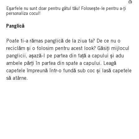
Eșarfele nu sunt doar pentru gâtul tău! Folosește-le pentru a-ți
personaliza cocul!
Panglică
Poate ti-a rămas panglică de la ziua ta? De ce nu o
reciclăm și o folosim pentru acest look? Găsiți mijlocul
panglicii, așază-l pe partea din față a capului și adu
ambele părți în partea din spate a capului. Leagă
capetele împreună într-o fundă sub coc și lasă capetele
să atârne.