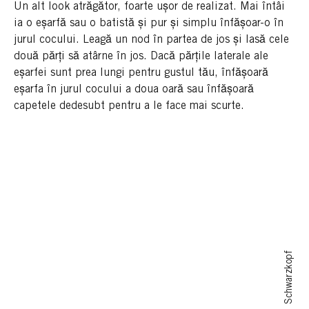
Un alt look atrăgător, foarte ușor de realizat. Mai întâi
ia o eșarfă sau o batistă și pur și simplu înfășoar-o în
jurul cocului. Leagă un nod în partea de jos și lasă cele
două părți să atârne în jos. Dacă părțile laterale ale
eșarfei sunt prea lungi pentru gustul tău, înfășoară
eșarfa în jurul cocului a doua oară sau înfășoară
capetele dedesubt pentru a le face mai scurte.
© Schwarzkopf