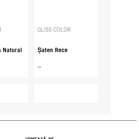
R
GLISS COLOR
s Natural
Șaten Rece
...