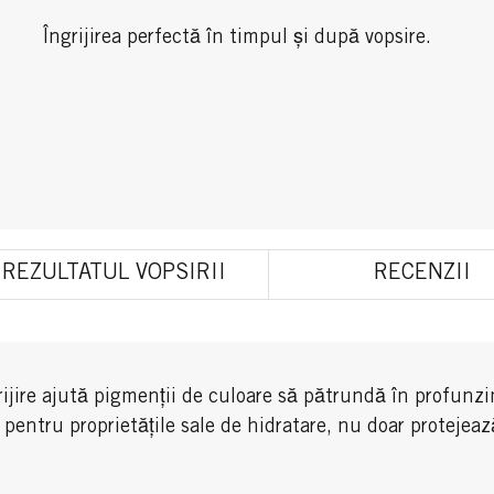
Îngrijirea perfectă în timpul și după vopsire.
REZULTATUL VOPSIRII
RECENZII
ijire ajută pigmenții de culoare să pătrundă în profunzi
tru proprietățile sale de hidratare, nu doar protejează p