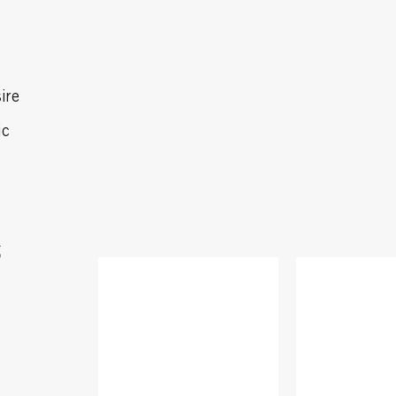
ire
ic
S