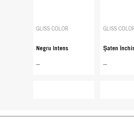
GLISS COLOR
GLISS COLO
Negru Intens
Șaten Închi
...
...