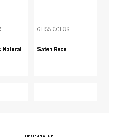
R
GLISS COLOR
s Natural
Șaten Rece
...