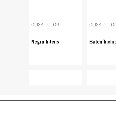
GLISS COLOR
GLISS COLO
Negru Intens
Șaten Închi
...
...