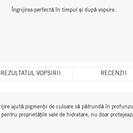
Îngrijirea perfectă în timpul și după vopsire.
REZULTATUL VOPSIRII
RECENZII
ijire ajută pigmenții de culoare să pătrundă în profunzi
tru proprietățile sale de hidratare, nu doar protejează p