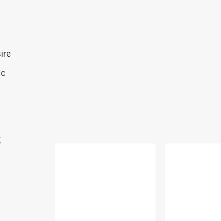
ire
ic
S